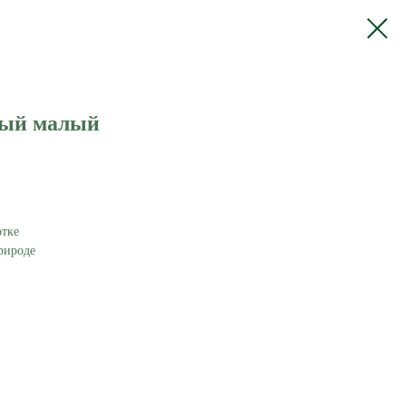
ный малый
отке
природе